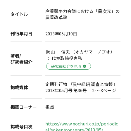
産業競争力会議における「異次元」の
タイトル
農業改革論
刊行年月日
2013年05月10日
岡山 信夫 （オカヤマ ノブオ）
著者/
： 代表取締役専務
研究者紹介
研究員紹介を見る
定期刊行物 『農中総研 調査と情報』
掲載媒体
2013年05月号 第36号 2 ～ 3ページ
掲載コーナー
視点
https://www.nochuri.co.jp/periodic
掲載号目次
al/soken/contents/2013/05/