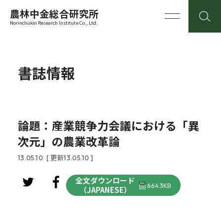
農林中金総合研究所
Norinchukin Research Institute Co., Ltd.
書誌情報
論題：産業競争力会議における「異
次元」の農業改革論
13.05.10
[ 更新13.05.10 ]
全文ダウンロード
664.3KB
（JAPANESE）