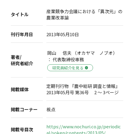
産業競争力会議における「異次元」の
タイトル
農業改革論
刊行年月日
2013年05月10日
岡山 信夫 （オカヤマ ノブオ）
著者/
： 代表取締役専務
研究者紹介
研究員紹介を見る
定期刊行物 『農中総研 調査と情報』
掲載媒体
2013年05月号 第36号 2 ～ 3ページ
掲載コーナー
視点
https://www.nochuri.co.jp/periodic
掲載号目次
al/soken/contents/2013/05/