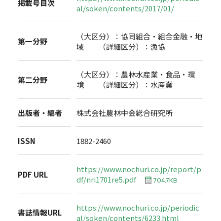
掲載号目次
al/soken/contents/2017/01/
（大区分）：協同組合・組合金融・地
第一分野
域 （詳細区分）：漁協
（大区分）：農林水産業・食品・環
第二分野
境 （詳細区分）：水産業
出版者・編者
株式会社農林中金総合研究所
ISSN
1882-2460
https://www.nochuri.co.jp/report/p
PDF URL
df/nri1701re5.pdf
704.7KB
https://www.nochuri.co.jp/periodic
書誌情報URL
al/soken/contents/6233.html