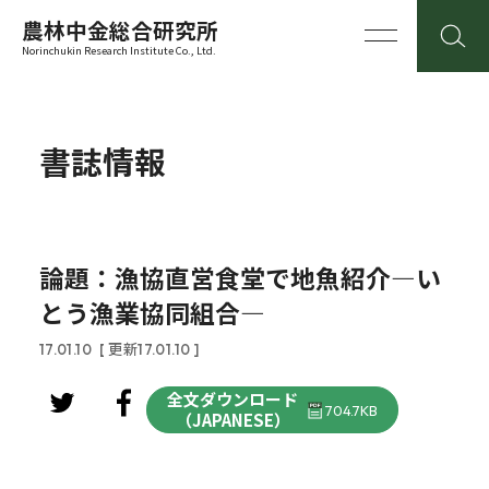
農林中金総合研究所
Norinchukin Research Institute Co., Ltd.
書誌情報
論題：漁協直営食堂で地魚紹介―い
とう漁業協同組合―
17.01.10
[ 更新17.01.10 ]
全文ダウンロード
704.7KB
（JAPANESE）