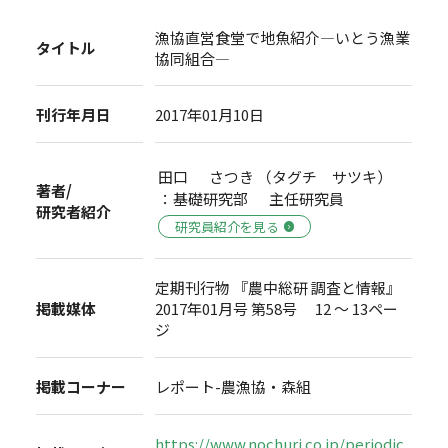
漁協直営食堂で地魚紹介―いとう漁業
タイトル
協同組合―
刊行年月日
2017年01月10日
田口 さつき （タグチ サツキ）
著者/
：基礎研究部 主任研究員
研究者紹介
研究員紹介を見る
定期刊行物 『農中総研 調査と情報』
掲載媒体
2017年01月号 第58号 12 ～ 13ペー
ジ
掲載コーナー
レポート-農漁協・森組
https://www.nochuri.co.jp/periodic