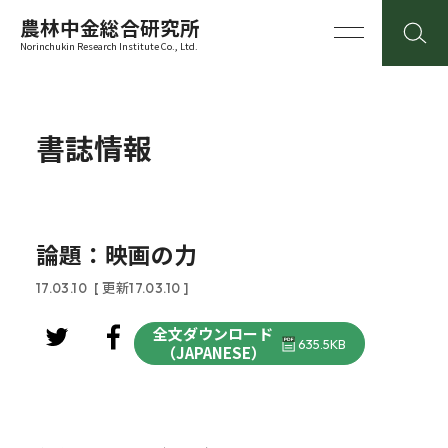
農林中金総合研究所
Norinchukin Research Institute Co., Ltd.
書誌情報
論題：映画の力
17.03.10
[ 更新17.03.10 ]
全文ダウンロード
635.5KB
（JAPANESE）