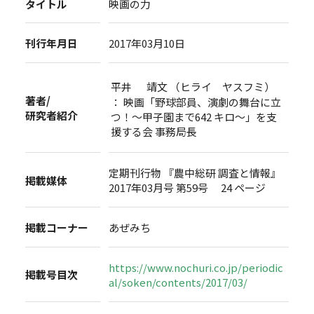
タイトル
映画の力
刊行年月日
2017年03月10日
平井 靖文 （ヒライ ヤスフミ）
著者/
： 映画「野球部員、演劇の舞台に立
研究者紹介
つ！～甲子園まで642 キロ～」を支
援する会 事務局長
定期刊行物 『農中総研 調査と情報』
掲載媒体
2017年03月号 第59号 24 ページ
掲載コーナー
あぜみち
https://www.nochuri.co.jp/periodic
掲載号目次
al/soken/contents/2017/03/