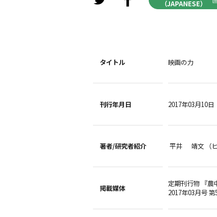
（JAPANESE）
タイトル
映画の力
刊行年月日
2017年03月10日
著者/
研究者紹介
平井 靖文 （
定期刊行物 『農
掲載媒体
2017年03月号 