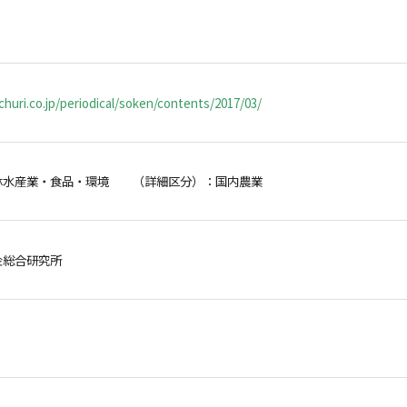
huri.co.jp/periodical/soken/contents/2017/03/
林水産業・食品・環境 （詳細区分）：国内農業
金総合研究所