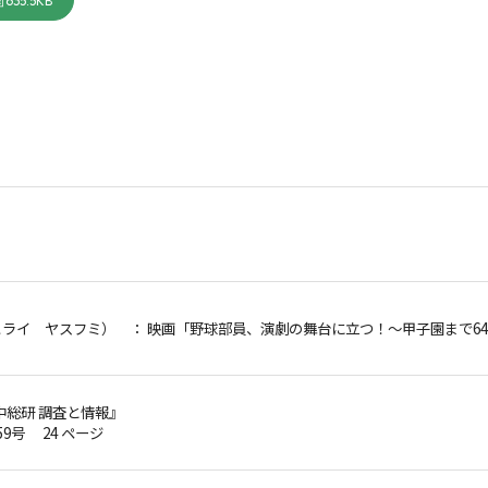
635.5KB
ヒライ ヤスフミ）
： 映画「野球部員、演劇の舞台に立つ！～甲子園まで64
中総研 調査と情報』
第59号 24 ページ