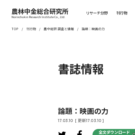
農林中金総合研究所
リサーチ分野
刊行物
Norinchukin Research Institute Co., Ltd.
TOP
刊行物
農中総研 調査と情報
論題：映画の力
書誌情報
論題：映画の力
17.03.10
[ 更新17.03.10 ]
全文ダウンロード