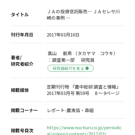
ＪＡの投資信託販売─ ＪＡセレサ川
タイトル
崎の事例 ─
刊行年月日
2017年03月10日
髙山 航希 （タカヤマ コウキ）
著者/
：調査第一部 研究員
研究者紹介
研究員紹介を見る
定期刊行物 『農中総研 調査と情報』
掲載媒体
2017年03月号 第59号 8 ～ 9ページ
掲載コーナー
レポート-農漁協・森組
https://www.nochuri.co.jp/periodic
掲載号目次
al/soken/contents/2017/03/