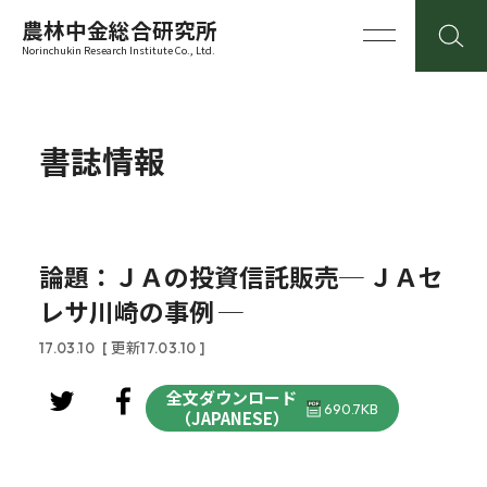
農林中金総合研究所
Norinchukin Research Institute Co., Ltd.
書誌情報
論題：ＪＡの投資信託販売─ ＪＡセ
レサ川崎の事例 ─
17.03.10
[ 更新17.03.10 ]
全文ダウンロード
690.7KB
（JAPANESE）