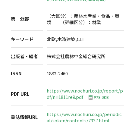
（大区分）：農林水産業・食品・環
第一分野
境 （詳細区分）：林業
キーワード
北欧,木造建築,CLT
出版者・編者
株式会社農林中金総合研究所
ISSN
1882-2460
https://www.nochuri.co.jp/report/p
PDF URL
df/nri1811re9.pdf
978.3KB
https://www.nochuri.co.jp/periodic
書誌情報URL
al/soken/contents/7337.html