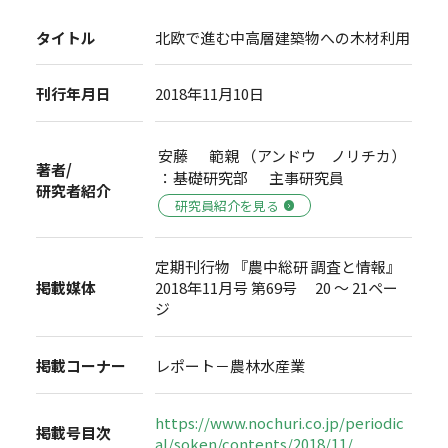
タイトル
北欧で進む中高層建築物への木材利用
刊行年月日
2018年11月10日
安藤 範親 （アンドウ ノリチカ）
著者/
：基礎研究部 主事研究員
研究者紹介
研究員紹介を見る
定期刊行物 『農中総研 調査と情報』
掲載媒体
2018年11月号 第69号 20 ～ 21ペー
ジ
掲載コーナー
レポート－農林水産業
https://www.nochuri.co.jp/periodic
掲載号目次
al/soken/contents/2018/11/