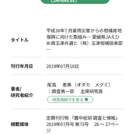
（JAPANESE）
平成30年7 月豪雨災害からの柑橘産地
復興に向けた取組み─ 愛媛県JAえひ
タイトル
め南玉津共選と（株）玉津柑橘倶楽部
─
刊行年月日
2019年07月10日
尾高 恵美 （オダカ メグミ）
著者/
：調査第一部 主席研究員
研究者紹介
研究員紹介を見る
定期刊行物 『農中総研 調査と情報』
掲載媒体
2019年07月号 第73号 26 ～ 27ペー
ジ