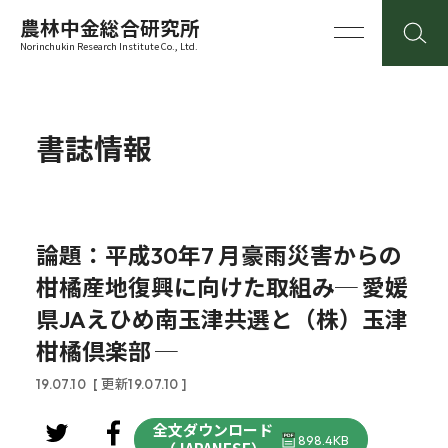
農林中金総合研究所
Norinchukin Research Institute Co., Ltd.
書誌情報
論題：平成30年7 月豪雨災害からの
柑橘産地復興に向けた取組み─ 愛媛
県JAえひめ南玉津共選と（株）玉津
柑橘倶楽部 ─
19.07.10
[ 更新19.07.10 ]
全文ダウンロード
898.4KB