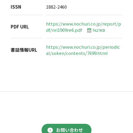
ISSN
1882-2460
https://www.nochuri.co.jp/report/p
PDF URL
df/nri1909re6.pdf
742.1KB
https://www.nochuri.co.jp/periodic
書誌情報URL
al/soken/contents/7699.html
お問い合わせ