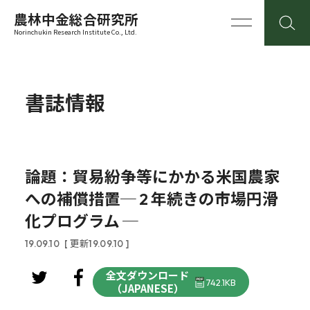
農林中金総合研究所
Norinchukin Research Institute Co., Ltd.
書誌情報
論題：貿易紛争等にかかる米国農家
への補償措置─ 2 年続きの市場円滑
化プログラム ─
19.09.10
[ 更新19.09.10 ]
全文ダウンロード
742.1KB
（JAPANESE）