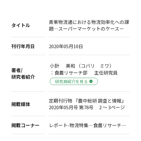
青果物流通における物流効率化への課
タイトル
題―スーパーマーケットのケース－
刊行年月日
2020年05月10日
小針 美和 （コバリ ミワ）
著者/
：食農リサーチ部 主任研究員
研究者紹介
研究員紹介を見る
定期刊行物 『農中総研 調査と情報』
掲載媒体
2020年05月号 第78号 2 ～ 3ページ
掲載コーナー
レポート-物流特集―食農リサーチ―