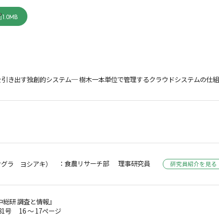
1.0MB
引き出す独創的システム─ 樹木一本単位で管理するクラウドシステムの仕組
：食農リサーチ部 理事研究員
オグラ ヨシアキ）
研究員紹介を見る
中総研 調査と情報』
81号 16 ～ 17ページ