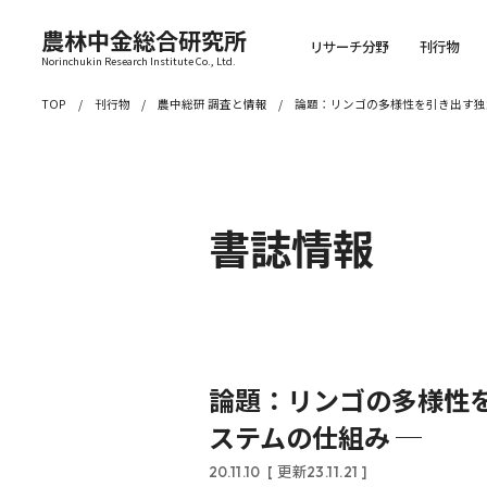
農林中金総合研究所
リサーチ分野
刊行物
Norinchukin Research Institute Co., Ltd.
TOP
刊行物
農中総研 調査と情報
論題：リンゴの多様性を引き出す独
書誌情報
論題：リンゴの多様性
ステムの仕組み ─
20.11.10
[ 更新23.11.21 ]