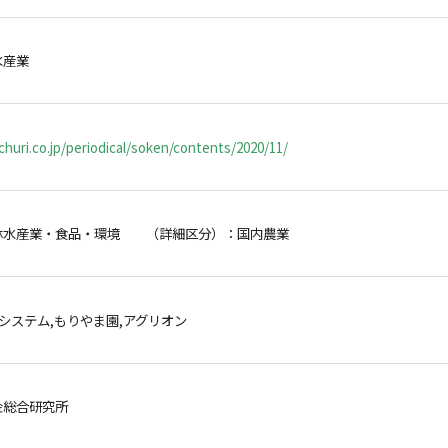
水産業
huri.co.jp/periodical/soken/contents/2020/11/
林水産業・食品・環境 （詳細区分）：国内農業
,システム,もりやま園,アグリオン
金総合研究所