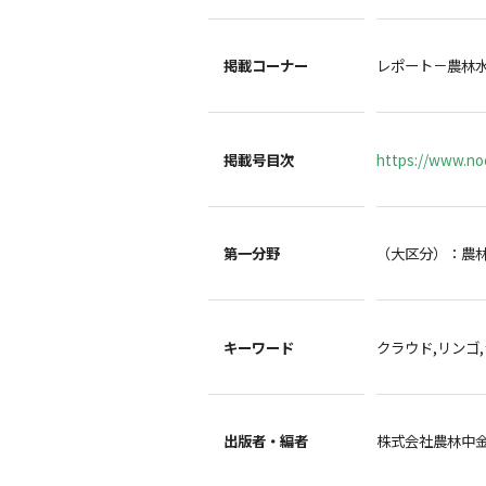
掲載コーナー
レポート－農林
掲載号目次
https://www.noc
第一分野
（大区分）：農
キーワード
クラウド,リンゴ
出版者・編者
株式会社農林中