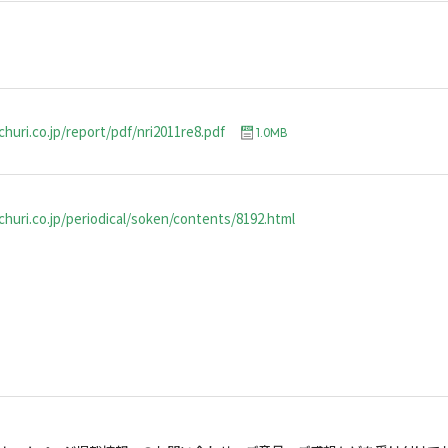
huri.co.jp/report/pdf/nri2011re8.pdf
1.0MB
huri.co.jp/periodical/soken/contents/8192.html