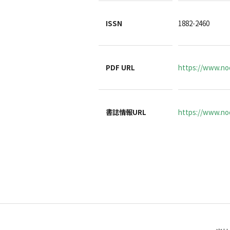
ISSN
1882-2460
PDF URL
https://www.noc
書誌情報URL
https://www.noc