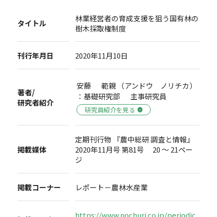
林業経営者の育成支援を狙う国有林の
タイトル
樹木採取権制度
刊行年月日
2020年11月10日
安藤 範親 （アンドウ ノリチカ）
著者/
：基礎研究部 主事研究員
研究者紹介
研究員紹介を見る
定期刊行物 『農中総研 調査と情報』
掲載媒体
2020年11月号 第81号 20 ～ 21ペー
ジ
掲載コーナー
レポート－農林水産業
https://www.nochuri.co.jp/periodic