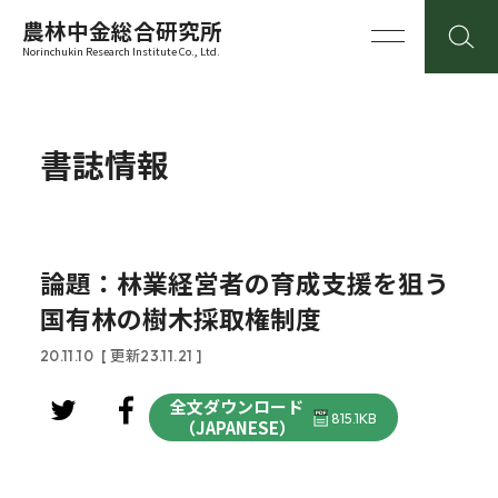
農林中金総合研究所
Norinchukin Research Institute Co., Ltd.
書誌情報
論題：林業経営者の育成支援を狙う
国有林の樹木採取権制度
20.11.10
[ 更新23.11.21 ]
全文ダウンロード
815.1KB
（JAPANESE）