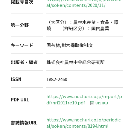
掲載号目次
al/soken/contents/2020/11/
（大区分）：農林水産業・食品・環
第一分野
境 （詳細区分）：国内農業
キーワード
国有林,樹木採取権制度
出版者・編者
株式会社農林中金総合研究所
ISSN
1882-2460
https://www.nochuri.co.jp/report/p
PDF URL
df/nri2011re10.pdf
815.1KB
https://www.nochuri.co.jp/periodic
書誌情報URL
al/soken/contents/8194.html