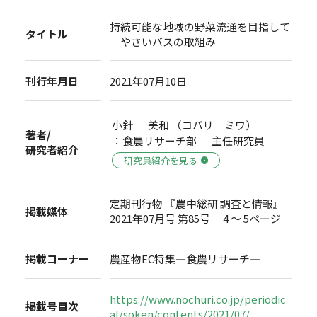
持続可能な地域の野菜流通を目指して
タイトル
―やさいバスの取組み―
刊行年月日
2021年07月10日
小針 美和 （コバリ ミワ）
著者/
：食農リサーチ部 主任研究員
研究者紹介
研究員紹介を見る
定期刊行物 『農中総研 調査と情報』
掲載媒体
2021年07月号 第85号 4 ～ 5ページ
掲載コーナー
農産物EC特集―食農リサーチ―
https://www.nochuri.co.jp/periodic
掲載号目次
al/soken/contents/2021/07/