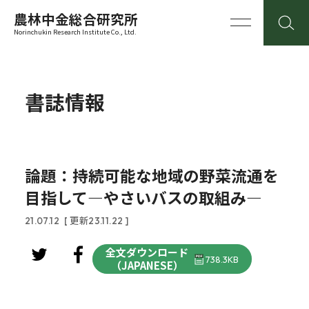
農林中金総合研究所
Norinchukin Research Institute Co., Ltd.
書誌情報
論題：持続可能な地域の野菜流通を
目指して―やさいバスの取組み―
21.07.12
[ 更新23.11.22 ]
全文ダウンロード
738.3KB
（JAPANESE）