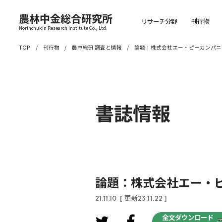
農林中金総合研究所
リサーチ分野
刊行物
Norinchukin Research Institute Co., Ltd.
TOP
刊行物
農中総研 調査と情報
論題：株式会社エー・ピーカンパニ
書誌情報
論題：株式会社エー・
21.11.10
[ 更新23.11.22 ]
全文ダウンロード