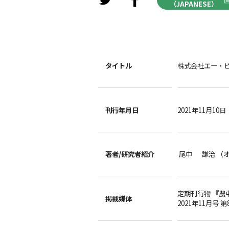
（JAPANESE）
タイトル
株式会社エー・
刊行年月日
2021年11月10日
著者/
研究者紹介
尾中 謙治 （
定期刊行物 『農
掲載媒体
2021年11月号 第