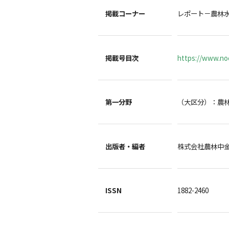
掲載コーナー
レポート－農林
掲載号目次
https://www.noc
第一分野
（大区分）：農
出版者・編者
株式会社農林中
ISSN
1882-2460