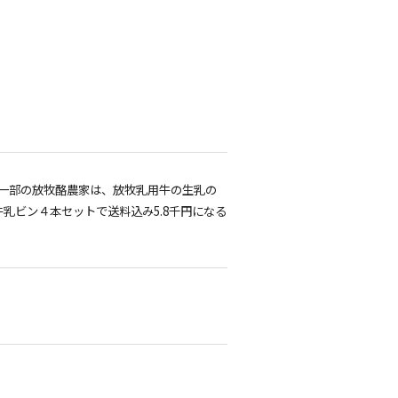
一部の放牧酪農家は、放牧乳用牛の生乳の
乳ビン４本セットで送料込み5.8千円になる