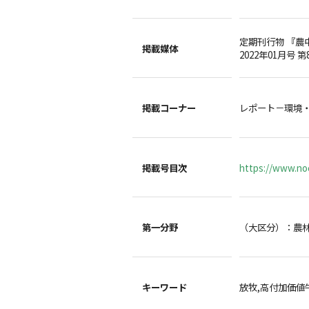
定期刊行物 『農
掲載媒体
2022年01月号 第
掲載コーナー
レポート－環境
掲載号目次
https://www.noc
第一分野
（大区分）：農
キーワード
放牧,高付加価値