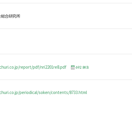
金総合研究所
huri.co.jp/report/pdf/nri2201re8.pdf
692.8KB
huri.co.jp/periodical/soken/contents/8733.html