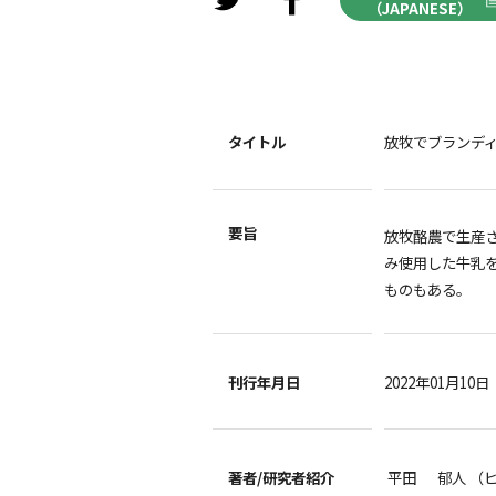
（JAPANESE）
タイトル
放牧でブランデ
要旨
放牧酪農で生産
み使用した牛乳を
ものもある。
刊行年月日
2022年01月10日
著者/
研究者紹介
平田 郁人 （