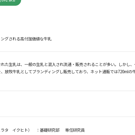
692.8KB
ィングされる高付加価値な牛乳
された生乳は、一般の生乳と混入され流通・販売されることが多い。しかし、
、放牧牛乳としてブランディングし販売しており、ネット通販では720mlの牛
ヒラタ イクヒト）
：基礎研究部 専任研究員