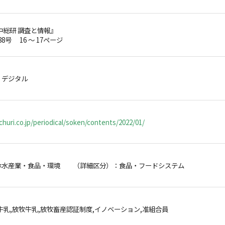
中総研 調査と情報』
88号 16 ～ 17ページ
・デジタル
huri.co.jp/periodical/soken/contents/2022/01/
林水産業・食品・環境 （詳細区分）：食品・フードシステム
牛乳,放牧牛乳,放牧畜産認証制度,イノベーション,准組合員