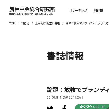
農林中金総合研究所
リサーチ分野
刊行物
Norinchukin Research Institute Co., Ltd.
TOP
刊行物
農中総研 調査と情報
論題：放牧でブランディングされる
書誌情報
論題：放牧でブランデ
22.01.11
[ 更新23.11.24 ]
全文ダウンロード