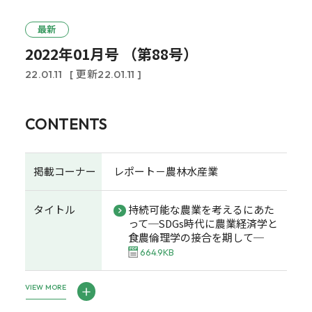
最新
2022年01月号 （第88号）
22.01.11
[ 更新22.01.11 ]
CONTENTS
掲載コーナー
レポート－農林水産業
タイトル
持続可能な農業を考えるにあた
って─SDGs時代に農業経済学と
食農倫理学の接合を期して─
664.9KB
VIEW MORE