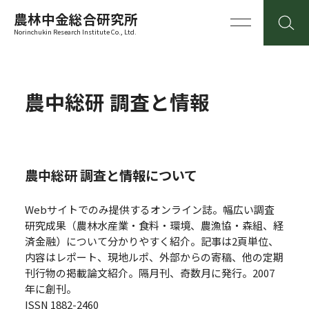
農林中金総合研究所
Norinchukin Research Institute Co., Ltd.
農中総研 調査と情報
農中総研 調査と情報について
Webサイトでのみ提供するオンライン誌。幅広い調査
研究成果（農林水産業・食料・環境、農漁協・森組、経
済金融）について分かりやすく紹介。記事は2頁単位、
内容はレポート、現地ルポ、外部からの寄稿、他の定期
刊行物の掲載論文紹介。隔月刊、奇数月に発行。2007
年に創刊。
ISSN 1882-2460