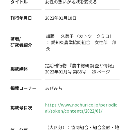
タイトル
女性の想いが地域を変える
刊行年月日
2022年01月10日
加藤 久美子 （カトウ クミコ）
著者/
： 愛知東農業協同組合 女性部 部
研究者紹介
長
定期刊行物 『農中総研 調査と情報』
掲載媒体
2022年01月号 第88号 26 ページ
掲載コーナー
あぜみち
https://www.nochuri.co.jp/periodic
掲載号目次
al/soken/contents/2022/01/
（大区分）：協同組合・組合金融・地