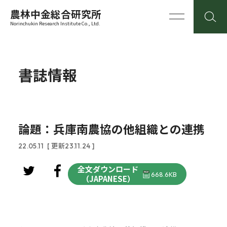
農林中金総合研究所
Norinchukin Research Institute Co., Ltd.
書誌情報
論題：兵庫南農協の他組織との連携
22.05.11
[ 更新23.11.24 ]
全文ダウンロード
668.6KB
（JAPANESE）