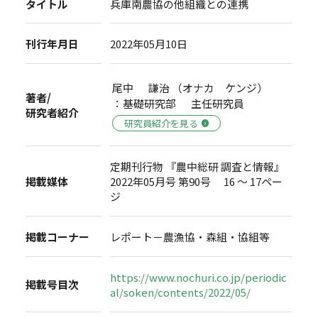
タイトル
兵庫南農協の他組織との連携
刊行年月日
2022年05月10日
尾中 謙治 （オナカ ケンジ）
著者/
：基礎研究部 主任研究員
研究者紹介
研究員紹介を見る
定期刊行物 『農中総研 調査と情報』
掲載媒体
2022年05月号 第90号 16 ～ 17ペー
ジ
掲載コーナー
レポート－農漁協・森組・協組等
https://www.nochuri.co.jp/periodic
掲載号目次
al/soken/contents/2022/05/