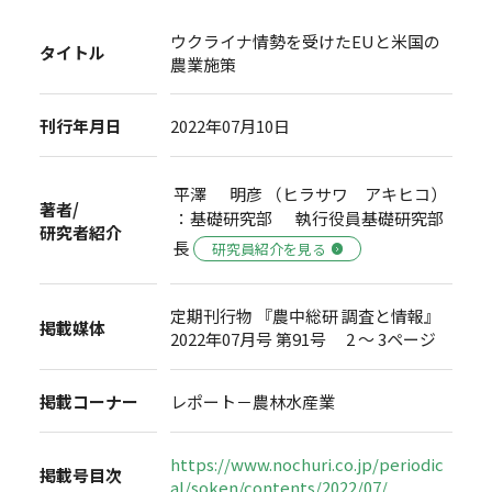
ウクライナ情勢を受けたEUと米国の
タイトル
農業施策
刊行年月日
2022年07月10日
平澤 明彦 （ヒラサワ アキヒコ）
著者/
：基礎研究部 執行役員基礎研究部
研究者紹介
長
研究員紹介を見る
定期刊行物 『農中総研 調査と情報』
掲載媒体
2022年07月号 第91号 2 ～ 3ページ
掲載コーナー
レポート－農林水産業
https://www.nochuri.co.jp/periodic
掲載号目次
al/soken/contents/2022/07/