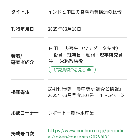
タイトル
インドと中国の食料消費構造の比較
刊行年月日
2025年03月10日
内田 多喜生 （ウチダ タキオ）
：役員・理事長・顧問・理事研究員
著者/
等 常務取締役
研究者紹介
研究員紹介を見る
定期刊行物 『農中総研 調査と情報』
掲載媒体
2025年03月号 第107巻 4 ～ 5ページ
掲載コーナー
レポート－農林水産業
https://www.nochuri.co.jp/periodic
掲載号目次
al/soken/contents/2025/03/