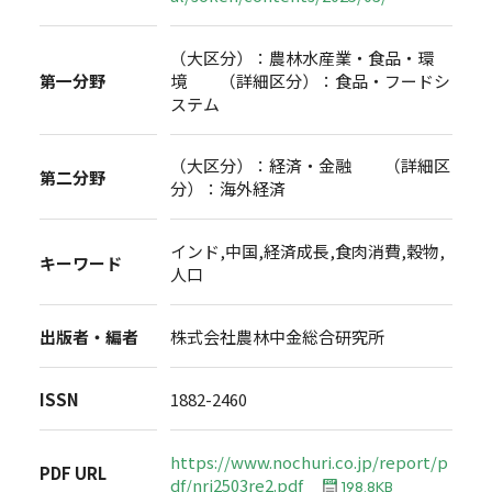
（大区分）：農林水産業・食品・環
第一分野
境 （詳細区分）：食品・フードシ
ステム
（大区分）：経済・金融 （詳細区
第二分野
分）：海外経済
インド,中国,経済成長,食肉消費,穀物,
キーワード
人口
出版者・編者
株式会社農林中金総合研究所
ISSN
1882-2460
https://www.nochuri.co.jp/report/p
PDF URL
df/nri2503re2.pdf
198.8KB