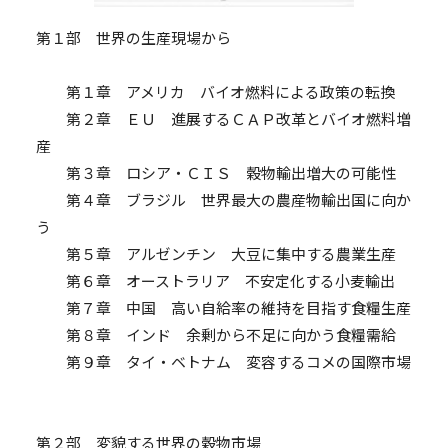
第１部 世界の生産現場から
第１章 アメリカ バイオ燃料による政策の転換
第２章 ＥＵ 進展するＣＡＰ改革とバイオ燃料増
産
第３章 ロシア・ＣＩＳ 穀物輸出増大の可能性
第４章 ブラジル 世界最大の農産物輸出国に向か
う
第５章 アルゼンチン 大豆に集中する農業生産
第６章 オーストラリア 不安定化する小麦輸出
第７章 中国 高い自給率の維持を目指す食糧生産
第８章 インド 余剰から不足に向かう食糧需給
第９章 タイ・ベトナム 変容するコメの国際市場
第２部 変貌する世界の穀物市場