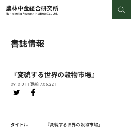
農林中金総合研究所
Norinchukin Research Institute Co., Ltd.
書誌情報
『変貌する世界の穀物市場』
09.10.01
[ 更新17.06.22 ]
タイトル
『変貌する世界の穀物市場』