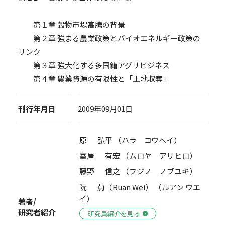
第１章 穀物市場高騰の背景
第２章 強まる農業政策とバイオエネルギー政策の
リンク
第３章 強大化する多国籍アグリビジネス
第４章 農業資源の有限性と「土地収奪」
刊行年月日
2009年09月01日
原 弘平 （ハラ コウヘイ）
室屋 有宏 （ムロヤ アリヒロ）
藤野 信之 （フジノ ノブユキ）
阮 蔚（Ruan Wei） （ルアン ウエ
イ）
著者/
研究者紹介
研究員紹介を見る