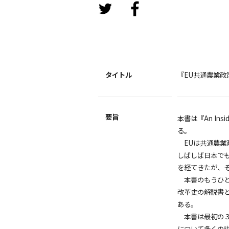
タイトル
『EU共通農業政
要旨
本書は『An Inside 
る。
EUは共通農業
しばしば日本でも
を経てきたが、
本書のもうひと
改革史の解説書
ある。
本書は最初の３つ
について多くの説