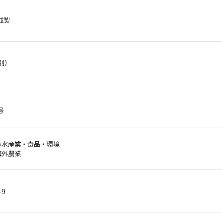
 並製
税別）
号
農林水産業・食品・環境
海外農業
-9