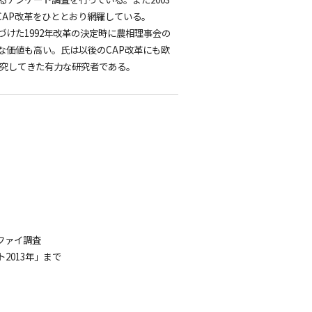
でCAP改革をひととおり網羅している。
けた1992年改革の決定時に農相理事会の
な価値も高い。氏は以後のCAP改革にも欧
研究してきた有力な研究者である。
ファイ調査
2013年」まで