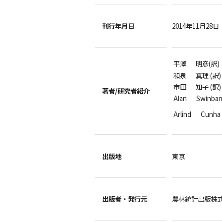
刊行年月日
2014年11月28日
平澤 明彦(訳)
和泉 真理 (訳
市田 知子 (訳
著者/
研究者紹介
Alan Swin
Arlind Cun
出版地
東京
出版者・
発行元
農林統計出版株