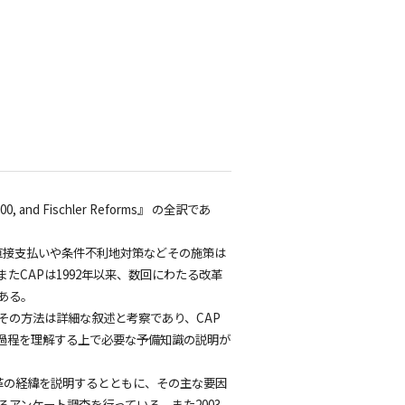
』
 2000, and Fischler Reforms』 の全訳であ
直接支払いや条件不利地対策などその施策は
CAPは1992年以来、数回にわたる改革
ある。
その方法は詳細な叙述と考察であり、CAP
過程を理解する上で必要な予備知識の説明が
。改革の経緯を説明するとともに、その主な要因
アンケート調査を行っている。また2003