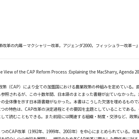
策改革の内幕－マクシャリー改革，アジェンダ2000，フィッシュラー改革－
View of the CAP Reform Process :Explaining the MacSharry, Agenda
政策（CAP）により全ての加盟国における農業政策の枠組みを定めている。
参照されるが、この十数年間、日本語のまとまった書籍が出ていなかった。また
その全体像を示す日本語書籍がなかった。本書はこうした欠落を埋めるもので
つの特色は、CAP改革の決定過程とその要因を主題としていることである。
として読むこともできる。また前段には関連する組織・制度・交渉など、政策
のCAP改革（1992年、1999年、2003年）を中心にまとめられている
を紹介しつつ自説を展開し、検証のため各CAP改革に関与した関係者に対する