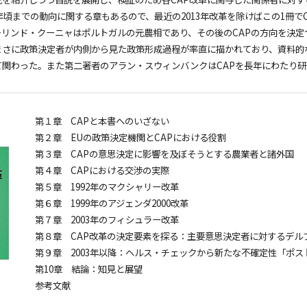
0年頃までの動向に関する章もあるので、最近の2013年改革を除けばこの1冊
リンド・クーニャはポルトガルの元農相であり、その後のCAPの方向を決定づ
まさに政策決定者が内側から見た政策形成過程が率直に描かれており、資料的
て関わった。また第二著者のアラン・スウィンバンクはCAPを長年にわたり
第１章 CAPと本書へのいざない
第２章 EUの政策決定機関とCAPにおける役割
第３章 CAPの意思決定に影響を及ぼそうとする農業者と諸外国
第４章 CAPにおける交渉の実際
第５章 1992年のマクシャリー改革
第６章 1999年のアジェンダ2000改革
第７章 2003年のフィシュラー改革
第８章 CAP改革の決定要素を探る：主要意思決定者に対するデル
第９章 2003年以降：ヘルス・チェックから新たな不確定性「ポスト
第10章 結論：知見と展望
参考文献