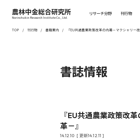
農林中金総合研究所
リサーチ分野
刊行物
Norinchukin Research Institute Co., Ltd.
TOP
刊行物
書籍案内
『EU共通農業政策改革の内幕－マクシャリー改
書誌情報
『EU共通農業政策改革
革－』
14.12.10
[ 更新14.12.11 ]