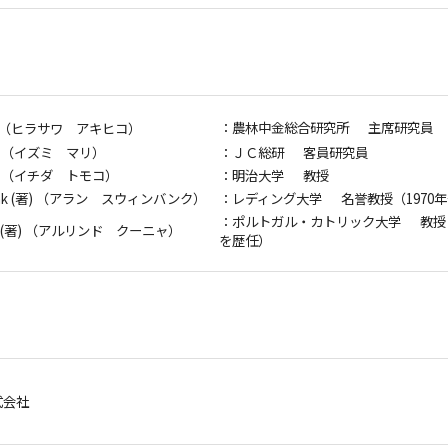
：農林中金総合研究所 主席研究員
 （ヒラサワ アキヒコ）
) （イズミ マリ）
：ＪＣ総研 客員研究員
) （イチダ トモコ）
：明治大学 教授
bank (著) （アラン スウィンバンク）
：レディング大学 名誉教授（1970
：ポルトガル・カトリック大学 教授
ha (著) （アルリンド クーニャ）
を歴任）
式会社