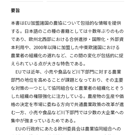
要旨
本書はEU加盟諸国の農協について包括的な情報を提供
する。日本語のこの種の書籍としては十数年ぶりのもの
であり、欧州北西部における合併進捗・国際化・外部資
本利用や、2000年以降に加盟した中東欧諸国における
農業者の組織化の遅れなど、この間の変化が包括的に捉
えられている点が大きな特色である。
EUでは近年、小売や食品など川下部門に対する農業
部門の地位を高めることが課題となっており、その主要
な対策の一つとして協同組合など農業者の組織化とそう
した組織の権限強化に注力している。農産物の生産や価
格の決定を市場に委ねる方向で共通農業政策の改革が進
む一方、小売や食品など川下部門では少数の大企業への
集中が強まっているためである。
EUの行政府にあたる欧州委員会は農業協同組合への