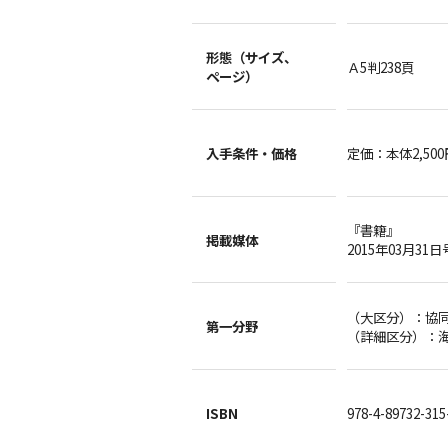
形態（サイズ、
Ａ5判238頁
ページ）
入手条件・
価格
定価：本体2,50
『書籍』
掲載媒体
2015年03月31日
（大区分）：
第一分野
（詳細区分）：
ISBN
978-4-89732-31