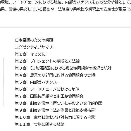
環境、フードチェーンにおける地位、内部ガバナンスをおもな分析軸として
結果、農協の果たしている役割や、法制度の柔軟性や解釈上の安定性が重要で
。
日本語版のための解題
エグゼクティブサマリー
第１章 はじめに
第２章 プロジェクトの構成と方法論
第３章 EU加盟諸国における農業協同組合の概況と統計
第４章 農業の８部門における協同組合の実績
第５章 内部ガバナンス
第６章 フードチェーンにおける地位
第７章 国際協同組合と多国籍協同組合
第８章 制度的環境：歴史、社会および文化的側面
第９章 制度的環境：法的側面と政策支援措置
第１０章 主な結論および対抗力に関する合意
第１１章 実務に関する結論