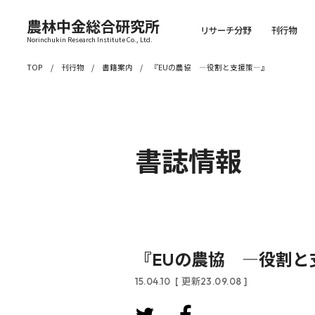
農林中金総合研究所
リサーチ分野
刊行物
Norinchukin Research Institute Co., Ltd.
TOP
刊行物
書籍案内
『EUの農協 ―役割と支援策―』
書誌情報
『EUの農協 ―役割と
15.04.10
[ 更新23.09.08 ]