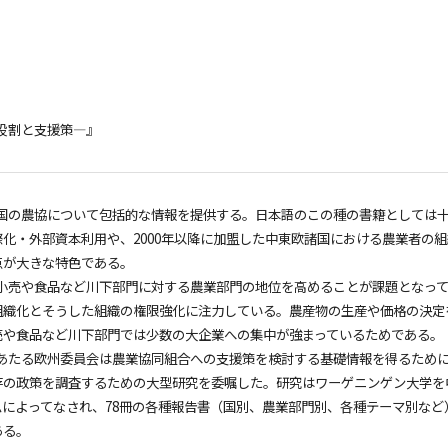
役割と支援策―』
諸国の農協について包括的な情報を提供する。日本語のこの種の書籍としては
際化・外部資本利用や、2000年以降に加盟した中東欧諸国における農業者の
点が大きな特色である。
小売や食品など川下部門に対する農業部門の地位を高めることが課題となって
組織化とそうした組織の権限強化に注力している。農産物の生産や価格の決定
売や食品など川下部門では少数の大企業への集中が強まっているためである。
あたる欧州委員会は農業協同組合への支援策を検討する基礎情報を得るために
存の政策を調査するための大型研究を委嘱した。研究はワーゲニンゲン大学を
ムによってなされ、78冊の各種報告書（国別、農業部門別、各種テーマ別な
ある。