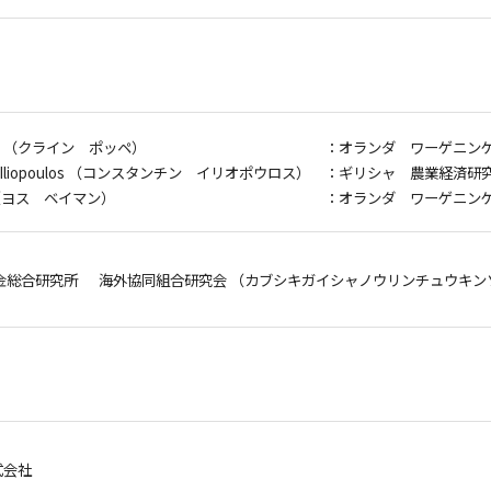
ppe （クライン ポッペ）
：オランダ ワーゲニン
e Iliopoulos （コンスタンチン イリオポウロス）
：ギリシャ 農業経済研
n （ヨス ベイマン）
：オランダ ワーゲニン
金総合研究所 海外協同組合研究会 （カブシキガイシャノウリンチュウキン
式会社