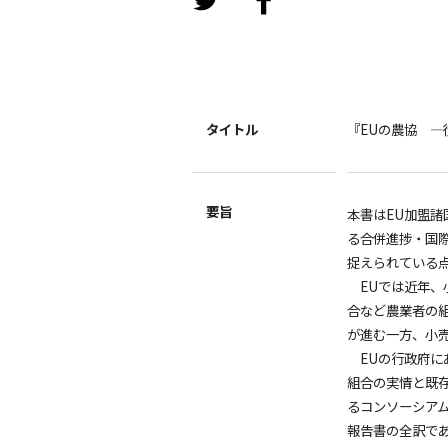
タイトル
『EUの農協 ―
要旨
本書はEU加盟
る合併進捗・国
捉えられている
EUでは近年、
合など農業者の
が進む一方、小
EUの行政府に
組合の実情と既
るコンソーシア
報告書の全訳で