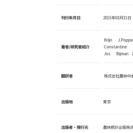
刊行年月日
2015年03月31日
Krijn J.Po
著者/
研究者紹介
Constantin
Jos Bijma
翻訳者
株式会社農林中
出版地
東京
出版者・
発行元
農林統計出版株