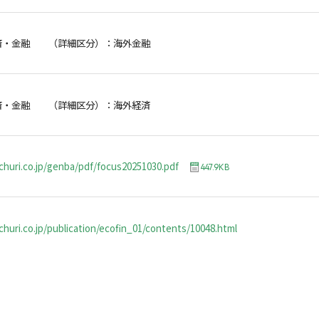
済・金融 （詳細区分）：海外金融
済・金融 （詳細区分）：海外経済
churi.co.jp/genba/pdf/focus20251030.pdf
447.9KB
huri.co.jp/publication/ecofin_01/contents/10048.html