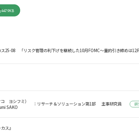
447.9KB
ス25-08 「リスク管理の利下げを継続した10月FOMC～量的引き締めは12
サコ ヨシフミ）
：リサーチ＆ソリューション第1部 主事研究員
研
umi SAKO
ーカス』