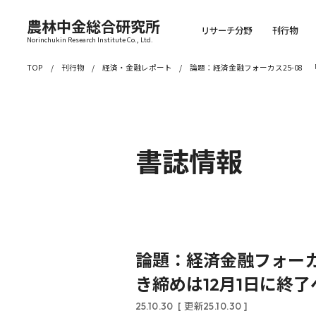
農林中金総合研究所
リサーチ分野
刊行物
Norinchukin Research Institute Co., Ltd.
TOP
刊行物
経済・金融レポート
論題：経済金融フォーカス25-08 
書誌情報
論題：経済金融フォーカ
き締めは12月1日に終了
25.10.30
[ 更新25.10.30 ]