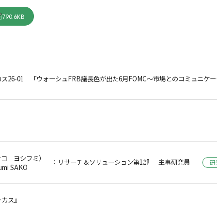
790.6KB
ス26-01 「ウォーシュFRB議長色が出た6月FOMC～市場とのコミュニケ
サコ ヨシフミ）
：リサーチ＆ソリューション第1部 主事研究員
研
umi SAKO
ーカス』