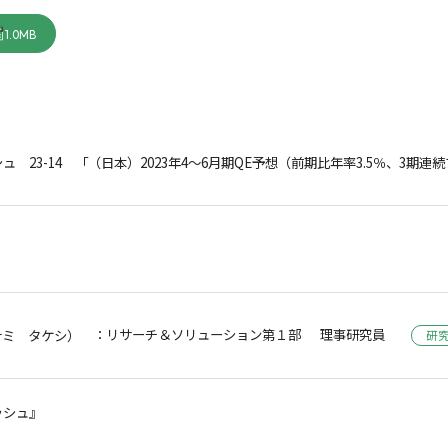
1.0MB
 23-14 「（日本）2023年4～6月期QE予想（前期比年率3.5％、3期連
：リサーチ＆ソリューション第１部 理事研究員
ナミ タケシ）
研
ッシュ』