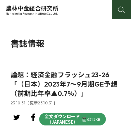
農林中金総合研究所
Norinchukin Research Institute Co., Ltd.
書誌情報
論題：経済金融フラッシュ23-26
「（日本）2023年7～9月期GE予想
（前期比年率▲0.7％）」
23.10.31
[ 更新23.10.31 ]
全文ダウンロード
631.2KB
（JAPANESE）