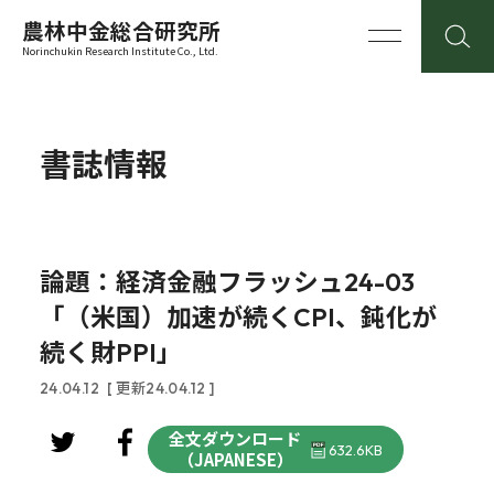
農林中金総合研究所
Norinchukin Research Institute Co., Ltd.
書誌情報
論題：経済金融フラッシュ24-03
「（米国）加速が続くCPI、鈍化が
続く財PPI」
24.04.12
[ 更新24.04.12 ]
全文ダウンロード
632.6KB
（JAPANESE）