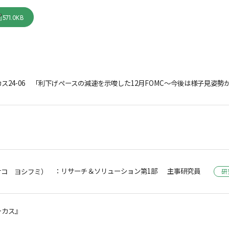
571.0KB
ス24-06 「利下げペースの減速を示唆した12月FOMC～今後は様子見姿勢
：リサーチ＆ソリューション第1部 主事研究員
サコ ヨシフミ）
研
ーカス』