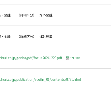
済・金融 （詳細区分）：海外金融
済・金融 （詳細区分）：海外経済
churi.co.jp/genba/pdf/focus20241220.pdf
571.0KB
huri.co.jp/publication/ecofin_01/contents/9791.html