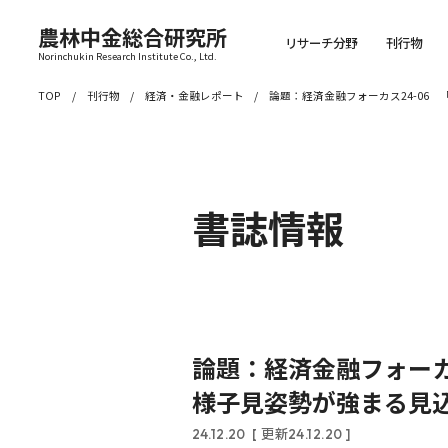
農林中金総合研究所
リサーチ分野
刊行物
Norinchukin Research Institute Co., Ltd.
TOP
刊行物
経済・金融レポート
論題：経済金融フォーカス24-06
書誌情報
論題：経済金融フォーカ
様子見姿勢が強まる見
24.12.20
[ 更新24.12.20 ]