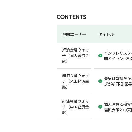
CONTENTS
掲載コーナー
タイトル
経済金融ウォッ
インフレリスク
チ（国内経済金
国とイランは戦
融）
経済金融ウォッ
景気は堅調だが
チ（米国経済金
氏が新FRB 議
融）
経済金融ウォッ
個人消費と投資
チ（中国経済金
需拡大策と中東
融）