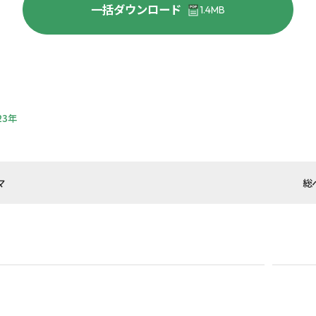
一括ダウンロード
1.4MB
23年
マ
総