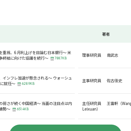
著者
を重視、6 月利上げを目論む日本銀行～ 米
理事研究員 南武志
争終結に向けた協議を続行～
788.7KB
、インフレ加速が懸念される～ ウォーシュ
主事研究員 佐古佳史
長に就任～
628.9KB
の弱さが続く中国経済～ 当面の注目点は内
主任研究員 王雷軒（Wan
情勢～
Leixuan）
651.4KB