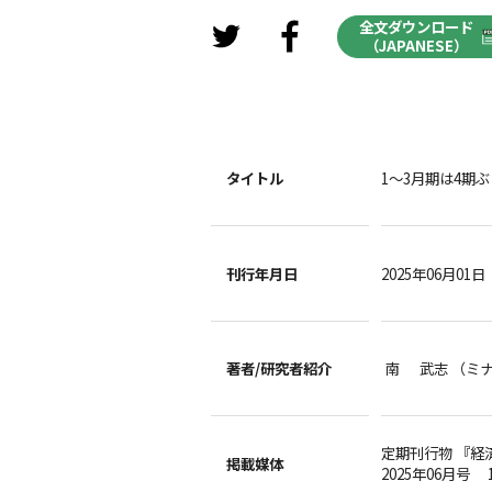
全文ダウンロード
（JAPANESE）
タイトル
1～3月期は4期
刊行年月日
2025年06月01日
著者/
研究者紹介
南 武志 （ミ
定期刊行物 『経
掲載媒体
2025年06月号 