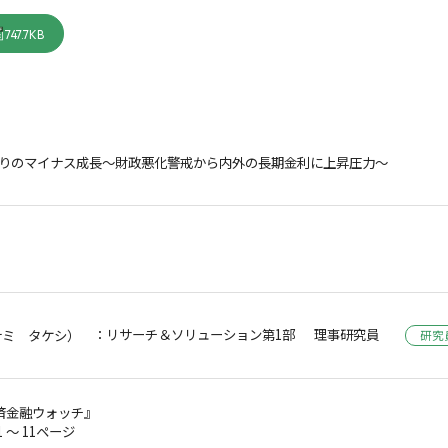
747.7KB
ぶりのマイナス成長～財政悪化警戒から内外の長期金利に上昇圧力～
：リサーチ＆ソリューション第1部 理事研究員
ナミ タケシ）
研究
済金融ウォッチ』
1 ～ 11ページ