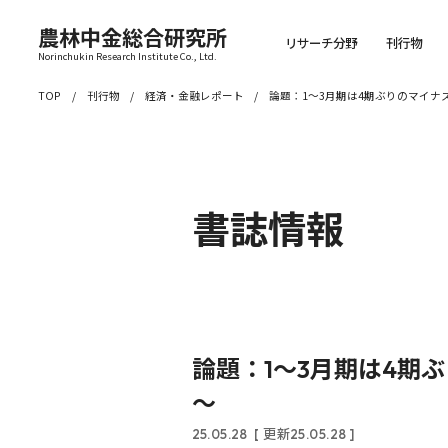
農林中金総合研究所
リサーチ分野
刊行物
Norinchukin Research Institute Co., Ltd.
TOP
刊行物
経済・金融レポート
論題：1～3月期は4期ぶりのマイ
書誌情報
論題：1～3月期は4期
～
25.05.28
[ 更新25.05.28 ]