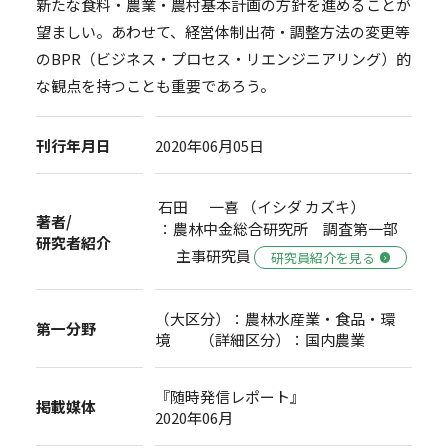
新たな食料・農業・農村基本計画の方針を進めることが
望ましい。あわせて、経営体制出荷・調整方法の変更等
のBPR（ビジネス・プロセス・リエンジニアリング）的
な観点を持つことも重要であろう。
刊行年月日
2020年06月05日
石田 一喜 （イシダ カズキ）
著者/
：農林中金総合研究所 調査第一部
研究者紹介
主事研究員
研究員紹介を見る
（大区分）：農林水産業・食品・環
第一分野
境 （詳細区分）：国内農業
『随時発信レポート』
掲載媒体
2020年06月