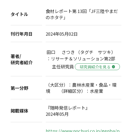
食材レポート第 13回「JF三陸やまだ
タイトル
のホタテ」
刊行年月日
2024年05月02日
田口 さつき （タグチ サツキ）
著者/
：リサーチ＆ソリューション第2部
研究者紹介
主任研究員
研究員紹介を見る
（大区分）：農林水産業・食品・環
第一分野
境 （詳細区分）：水産業
『随時発信レポート』
掲載媒体
2024年05月
https://www.nochuri.co.jp/genba/p