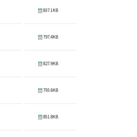
837.1KB
797.4KB
827.9KB
793.6KB
851.8KB