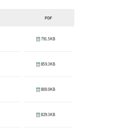
PDF
791.5KB
859.3KB
800.0KB
829.3KB