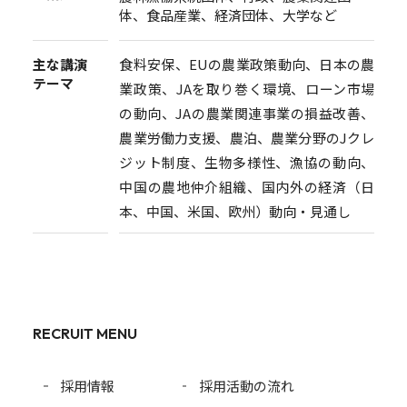
体、食品産業、経済団体、大学など
食料安保、EUの農業政策動向、日本の農
主な講演
テーマ
業政策、JAを取り巻く環境、ローン市場
の動向、JAの農業関連事業の損益改善、
農業労働力支援、農泊、農業分野のJクレ
ジット制度、生物多様性、漁協の動向、
中国の農地仲介組織、国内外の経済（日
本、中国、米国、欧州）動向・見通し
RECRUIT MENU
採用情報
採用活動の流れ