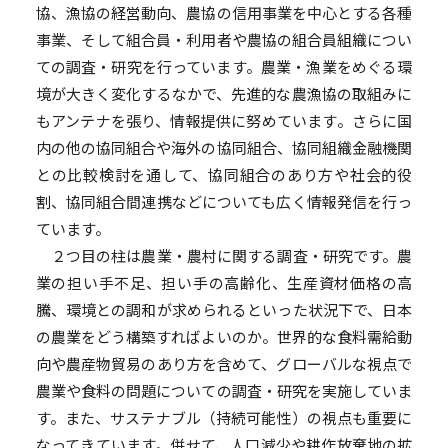
協、漁協の経営動向、農協の信用事業を中心とする各種
事業、そして組合員・利用者や農協の組合員組織につい
ての調査・研究を行っています。農業・漁業をめぐる環
境が大きく変化するなかで、先進的な農漁協の取組みに
もアンテナを張り、情報提供に努めています。さらに国
内の他の協同組合や海外の協同組合、協同組織金融機関
との比較検討を通して、協同組合のあり方や社会的役
割、協同組合間連携などについても広く情報発信を行っ
ています。
２つ目の柱は農業・農村に関する調査・研究です。農
業の担い手不足、担い手の高齢化、生産資材価格の高
騰、環境との調和が求められるといった状況下で、日本
の農業をどう構築すればよいのか。世界的な食料需給動
向や農産物貿易のあり方を含めて、グローバルな視点で
農業や食料の問題についての調査・研究を実施していま
す。また、サステナブル（持続可能性）の視点も重要に
なってきています。併せて、人口減少や耕作放棄地の拡