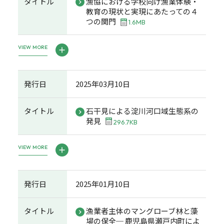
タイトル
漁協における学校向け漁業体験・
教育の現状と実現にあたっての４
つの関門
1.6MB
VIEW MORE
発行日
2025年03月10日
タイトル
石干見による淀川河口域生態系の
発見
296.7KB
VIEW MORE
発行日
2025年01月10日
タイトル
漁業者主体のマングローブ林と藻
場の保全─ 鹿児島県瀬戸内町によ