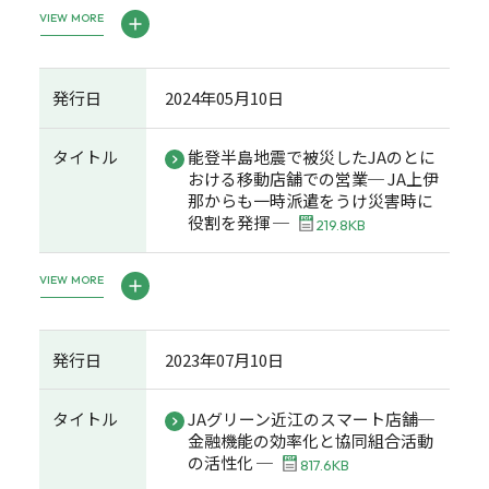
VIEW MORE
発行日
2024年05月10日
タイトル
能登半島地震で被災したJAのとに
おける移動店舗での営業─ JA上伊
那からも一時派遣をうけ災害時に
役割を発揮 ─
219.8KB
VIEW MORE
発行日
2023年07月10日
タイトル
JAグリーン近江のスマート店舗─
金融機能の効率化と協同組合活動
の活性化 ─
817.6KB