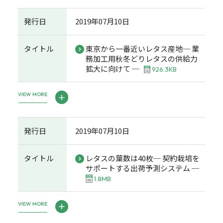
発行日
2019年07月10日
タイトル
東京から一番近いレタス産地─ 業
務加工用秋冬どりレタスの供給力
拡大に向けて ─
926.3KB
VIEW MORE
発行日
2019年07月10日
タイトル
レタスの葉数は40枚─ 契約栽培を
サポートする出荷予測システム ─
1.8MB
VIEW MORE