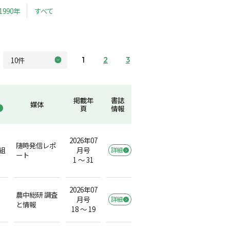
1990年
すべて
1
2
3
掲載年
書誌
媒体
頁
情報
2026年07
随時発信レポ
組
月号
詳細
ート
1 ～ 31
2026年07
農中総研 調査
月号
詳細
と情報
18 ～ 19