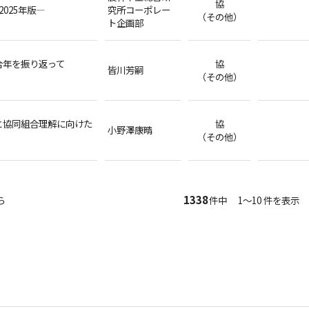
協
025年版―
究所コーポレー
（その他）
ト企画部
合年を振り返って
協
皆川芳嗣
（その他）
と協同組合理解に向けた
協
小野澤康晴
（その他）
1338
ら
件中 1～10 件を表示