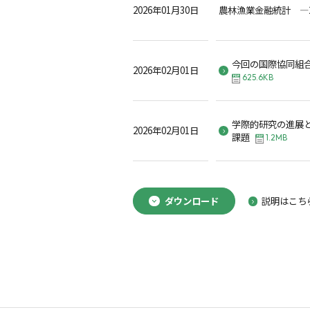
2026年01月30日
農林漁業金融統計 ―2
今回の国際協同組
2026年02月01日
625.6KB
学際的研究の進展
2026年02月01日
課題
1.2MB
ダウンロード
説明はこち