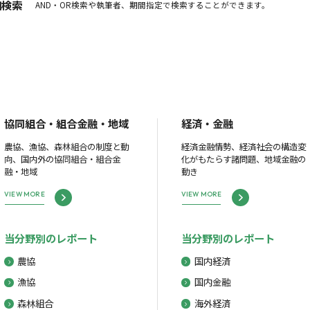
細検索
AND・OR検索や執筆者、期間指定で検索することができます。
協同組合・組合金融・地域
経済・金融
農協、漁協、森林組合の制度と動
経済金融情勢、経済社会の構造変
向、国内外の協同組合・組合金
化がもたらす諸問題、地域金融の
融・地域
動き
VIEW MORE
VIEW MORE
当分野別のレポート
当分野別のレポート
農協
国内経済
漁協
国内金融
森林組合
海外経済