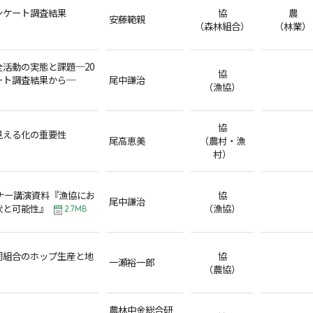
ンケート調査結果
協
農
安藤範親
（森林組合）
（林業）
活動の実態と課題─20
協
ート調査結果から─
尾中謙治
（漁協）
協
見える化の重要性
尾高恵美
（農村・漁
村）
ナー講演資料『漁協にお
協
尾中謙治
状と可能性』
（漁協）
2.7MB
同組合のホップ生産と地
協
一瀬裕一郎
（農協）
農林中金総合研