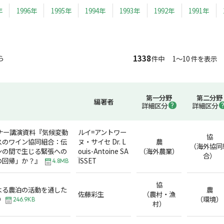
年
1996年
1995年
1994年
1993年
1992年
1991年
1338
ら
件中 1～10 件を表示
第一分野
第二分野
編著者
詳細区分
詳細区分
ナー講演資料『気候変動
ルイ=アントワー
協
スのワイン協同組合：伝
ヌ・サイセ Dr. L
農
（海外協同
ンの間で生じる緊張への
ouis-Antoine SA
（海外農業）
合）
の回帰」か？』
ÏSSET
4.8MB
協
よる農泊の活動を通した
農
佐藤彩生
（農村・漁
り
（環境）
246.9KB
村）