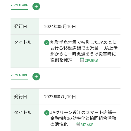
VIEW MORE
発行日
2024年05月10日
タイトル
能登半島地震で被災したJAのとに
おける移動店舗での営業─ JA上伊
那からも一時派遣をうけ災害時に
役割を発揮 ─
219.8KB
VIEW MORE
発行日
2023年07月10日
タイトル
JAグリーン近江のスマート店舗─
金融機能の効率化と協同組合活動
の活性化 ─
817.6KB