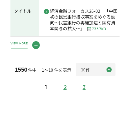
タイトル
経済金融フォーカス26-02 「中国
初の民営銀行接収事案をめぐる動
向～民営銀行の再編加速と国有資
本関与の拡大～」
733.7KB
VIEW MORE
1550
件中 1～10 件を表示
1
2
3