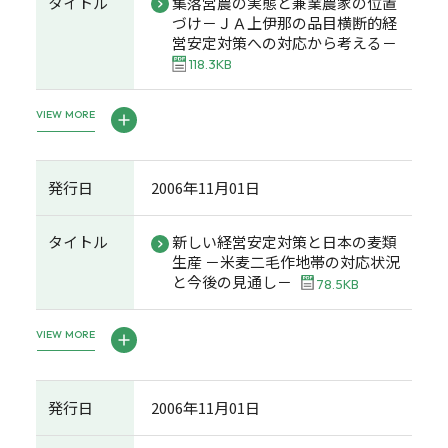
タイトル
集落営農の実態と兼業農家の位置
づけ－ＪＡ上伊那の品目横断的経
営安定対策への対応から考える－
118.3KB
VIEW MORE
発行日
2006年11月01日
タイトル
新しい経営安定対策と日本の麦類
生産 －米麦二毛作地帯の対応状況
と今後の見通し－
78.5KB
VIEW MORE
発行日
2006年11月01日