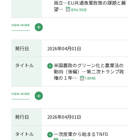
両立─EU共通漁業政策の課題と展
望─
894.5KB
VIEW MORE
発行日
2026年04月01日
タイトル
米国農政のグリーン化と農業法の
動向（後編）─第二次トランプ政
権の１年─
1.8MB
VIEW MORE
発行日
2026年04月01日
タイトル
一次産業から始まるTNFD