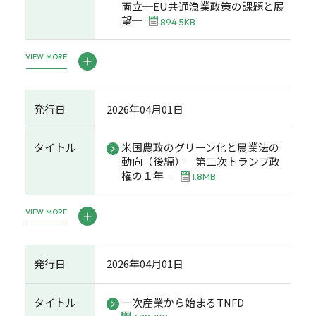
両立─EU共通漁業政策の課題と展
望─
894.5KB
VIEW MORE
発行日
2026年04月01日
タイトル
米国農政のグリーン化と農業法の
動向（後編）─第二次トランプ政
権の１年─
1.8MB
VIEW MORE
発行日
2026年04月01日
タイトル
一次産業から始まるTNFD