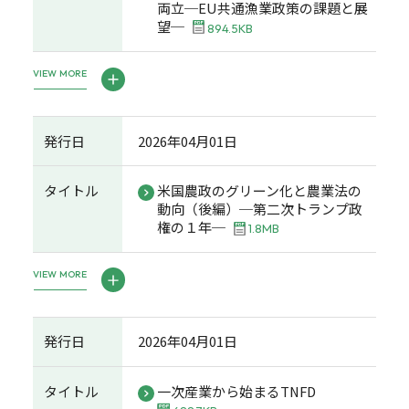
両立─EU共通漁業政策の課題と展
望─
894.5KB
VIEW MORE
発行日
2026年04月01日
タイトル
米国農政のグリーン化と農業法の
動向（後編）─第二次トランプ政
権の１年─
1.8MB
VIEW MORE
発行日
2026年04月01日
タイトル
一次産業から始まるTNFD