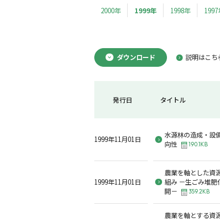
2000年
1999年
1998年
199
ダウンロード
説明はこち
発行日
タイトル
水源林の造成・設
1999年11月01日
向性
190.1KB
農業を軸とした資
1999年11月01日
組み －生ごみ堆肥
開－
359.2KB
農業を軸とする資