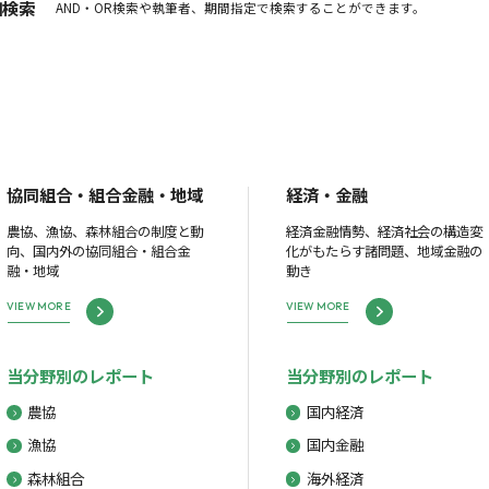
細検索
AND・OR検索や執筆者、期間指定で検索することができます。
協同組合・組合金融・地域
経済・金融
農協、漁協、森林組合の制度と動
経済金融情勢、経済社会の構造変
向、国内外の協同組合・組合金
化がもたらす諸問題、地域金融の
融・地域
動き
VIEW MORE
VIEW MORE
当分野別のレポート
当分野別のレポート
農協
国内経済
漁協
国内金融
森林組合
海外経済