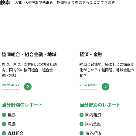
細検索
AND・OR検索や執筆者、期間指定で検索することができます。
協同組合・組合金融・地域
経済・金融
農協、漁協、森林組合の制度と動
経済金融情勢、経済社会の構造変
向、国内外の協同組合・組合金
化がもたらす諸問題、地域金融の
融・地域
動き
VIEW MORE
VIEW MORE
当分野別のレポート
当分野別のレポート
農協
国内経済
漁協
国内金融
森林組合
海外経済