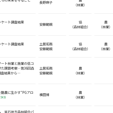
長野麻子
（林業）
ンケート調査結果
協
農
安藤範親
（森林組合）
（林業）
ンケート調査結果
土居拓務
協
農
安藤範親
（森林組合）
（林業）
マート林業と施業の低コ
た課題考察―第36回森
土居拓務
農
調査結果から―
安藤範親
（林業）
酪農に生かす“PGアロ
農
横田博
（林業）
.5KB
ム 釜石地方森林組合パ