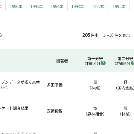
年
1996年
1995年
1994年
1993年
1992年
1991年
205
ら
件中 1～10 件を表示
第一分野
第二分野
編著者
詳細区分
詳細区分
ープンデータが拓く森林
農
経
多田忠義
（林業）
（国内金融
.6MB
ンケート調査結果
協
農
安藤範親
（森林組合）
（林業）
たちの未来を守ること
農