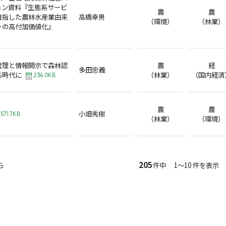
ョン資料『生態系サービ
農
農
目指した農林水産業由来
高橋幸男
（環境）
（林業）
トの高付加価値化』
管理と情報開示で森林認
農
経
多田忠義
る時代に
（林業）
（国内経済
234.0KB
農
農
小畑秀樹
571.7KB
（林業）
（環境）
205
ら
件中 1～10 件を表示