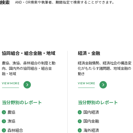
細検索
AND・OR検索や執筆者、期間指定で検索することができます。
協同組合・組合金融・地域
経済・金融
農協、漁協、森林組合の制度と動
経済金融情勢、経済社会の構造変
向、国内外の協同組合・組合金
化がもたらす諸問題、地域金融の
融・地域
動き
VIEW MORE
VIEW MORE
当分野別のレポート
当分野別のレポート
農協
国内経済
漁協
国内金融
森林組合
海外経済