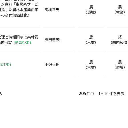
ョン資料『生態系サービ
農
農
目指した農林水産業由来
高橋幸男
（環境）
（林業）
トの高付加価値化』
管理と情報開示で森林認
農
経
多田忠義
る時代に
（林業）
（国内経済
234.0KB
農
農
小畑秀樹
571.7KB
（林業）
（環境）
205
ら
件中 1～10 件を表示