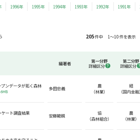
年
1996年
1995年
1994年
1993年
1992年
1991年
205
ら
件中 1～10 件を表示
第一分野
第二分野
編著者
詳細区分
詳細区分
ープンデータが拓く森林
農
経
多田忠義
（林業）
（国内金融
.6MB
ンケート調査結果
協
農
安藤範親
（森林組合）
（林業）
たちの未来を守ること
農