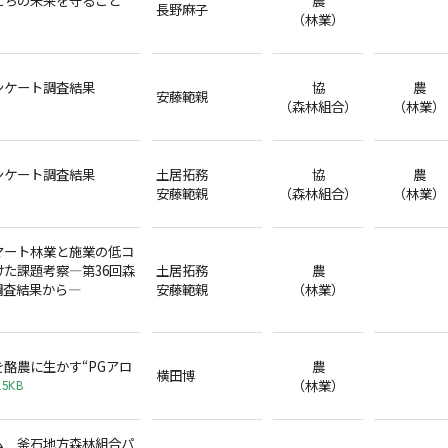
長野麻子
（林業）
ンケート調査結果
協
農
安藤範親
（森林組合）
（林業）
ンケート調査結果
土居拓務
協
農
安藤範親
（森林組合）
（林業）
マート林業と施業の低コ
た課題考察―第36回森
土居拓務
農
調査結果から―
安藤範親
（林業）
酪農に生かす“PGアロ
農
横田博
（林業）
.5KB
ム 釜石地方森林組合パ