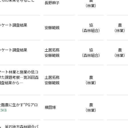
長野麻子
（林業）
ンケート調査結果
協
農
安藤範親
（森林組合）
（林業）
ンケート調査結果
土居拓務
協
農
安藤範親
（森林組合）
（林業）
マート林業と施業の低コ
た課題考察―第36回森
土居拓務
農
調査結果から―
安藤範親
（林業）
酪農に生かす“PGアロ
農
横田博
（林業）
.5KB
ム 釜石地方森林組合パ