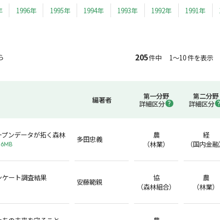
年
1996年
1995年
1994年
1993年
1992年
1991年
205
ら
件中 1～10 件を表示
第一分野
第二分野
編著者
詳細区分
詳細区分
ープンデータが拓く森林
農
経
多田忠義
（林業）
（国内金融
.6MB
ンケート調査結果
協
農
安藤範親
（森林組合）
（林業）
たちの未来を守ること
農