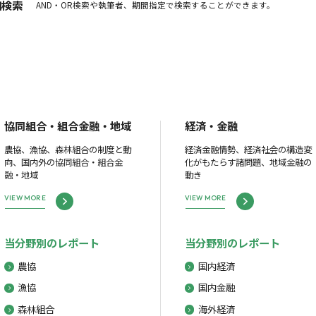
細検索
AND・OR検索や執筆者、期間指定で検索することができます。
協同組合・組合金融・地域
経済・金融
農協、漁協、森林組合の制度と動
経済金融情勢、経済社会の構造変
向、国内外の協同組合・組合金
化がもたらす諸問題、地域金融の
融・地域
動き
VIEW MORE
VIEW MORE
当分野別のレポート
当分野別のレポート
農協
国内経済
漁協
国内金融
森林組合
海外経済