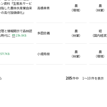
ョン資料『生態系サービ
農
農
目指した農林水産業由来
高橋幸男
（環境）
（林業）
トの高付加価値化』
管理と情報開示で森林認
農
経
多田忠義
る時代に
（林業）
（国内経済
234.0KB
農
農
小畑秀樹
571.7KB
（林業）
（環境）
205
ら
件中 1～10 件を表示